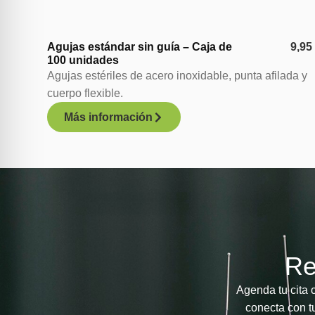
Agujas estándar sin guía – Caja de
9,9
100 unidades
Agujas estériles de acero inoxidable, punta afilada y
cuerpo flexible.
Más información
Re
Agenda tu cita 
conecta con tu