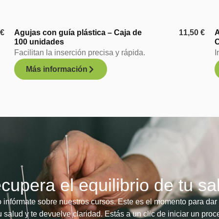
5
€
Agujas con guía plástica – Caja de
11,50
€
A
100 unidades
C
Facilitan la inserción precisa y rápida.
I
Más información
cupera el equilibrio de tu sa
o infórmate sobre nuestros cursos. Este es el momento para dar
 salud y te devuelve claridad. Estás a un clic de iniciar un pro